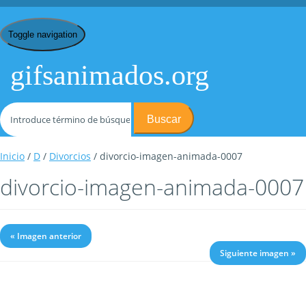
Toggle navigation
gifsanimados.org
Buscar
Inicio
/
D
/
Divorcios
/ divorcio-imagen-animada-0007
divorcio-imagen-animada-0007
« Imagen anterior
Siguiente imagen »