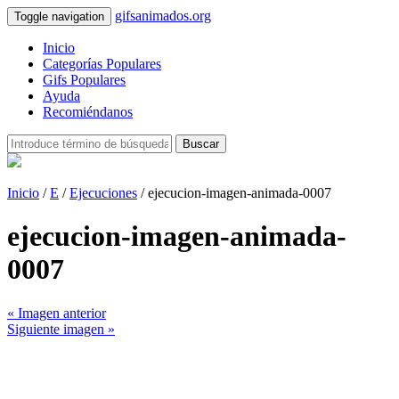
gifsanimados.org
Toggle navigation
Inicio
Categorías Populares
Gifs Populares
Ayuda
Recomiéndanos
Buscar
Inicio
/
E
/
Ejecuciones
/ ejecucion-imagen-animada-0007
ejecucion-imagen-animada-
0007
« Imagen anterior
Siguiente imagen »