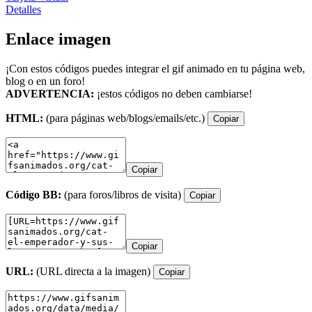
Detalles
Enlace imagen
¡Con estos códigos puedes integrar el gif animado en tu página web,
blog o en un foro!
ADVERTENCIA:
¡estos códigos no deben cambiarse!
HTML:
(para páginas web/blogs/emails/etc.)
Copiar
Copiar
Código BB:
(para foros/libros de visita)
Copiar
Copiar
URL:
(URL directa a la imagen)
Copiar