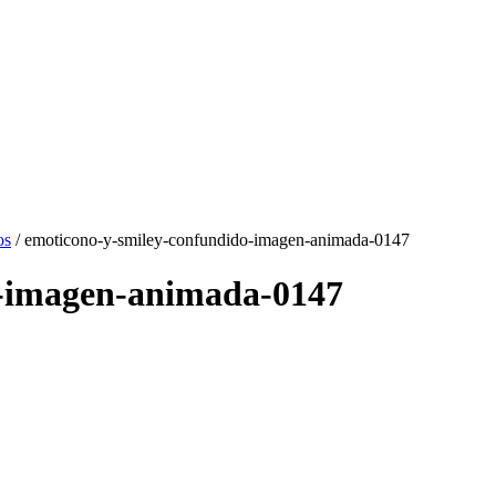
os
/ emoticono-y-smiley-confundido-imagen-animada-0147
o-imagen-animada-0147