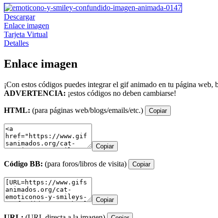
Descargar
Enlace imagen
Tarjeta Virtual
Detalles
Enlace imagen
¡Con estos códigos puedes integrar el gif animado en tu página web, b
ADVERTENCIA:
¡estos códigos no deben cambiarse!
HTML:
(para páginas web/blogs/emails/etc.)
Copiar
Copiar
Código BB:
(para foros/libros de visita)
Copiar
Copiar
URL:
(URL directa a la imagen)
Copiar