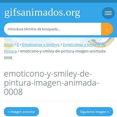
gifsanimados.org
Togg
navi
Inicio
/
E
/
Emoticonos y Smileys
/
Emoticonos y Smileys de
Pintura
/ emoticono-y-smiley-de-pintura-imagen-animada-
0008
emoticono-y-smiley-de-
pintura-imagen-animada-
0008
« Imagen anterior
Siguiente imagen »