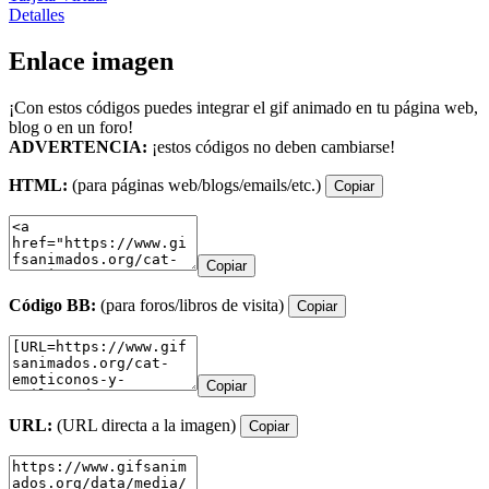
Detalles
Enlace imagen
¡Con estos códigos puedes integrar el gif animado en tu página web,
blog o en un foro!
ADVERTENCIA:
¡estos códigos no deben cambiarse!
HTML:
(para páginas web/blogs/emails/etc.)
Copiar
Copiar
Código BB:
(para foros/libros de visita)
Copiar
Copiar
URL:
(URL directa a la imagen)
Copiar