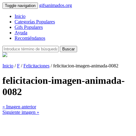
gifsanimados.org
Toggle navigation
Inicio
Categorías Populares
Gifs Populares
Ayuda
Recomiéndanos
Buscar
Inicio
/
F
/
Felicitaciones
/ felicitacion-imagen-animada-0082
felicitacion-imagen-animada-
0082
« Imagen anterior
Siguiente imagen »