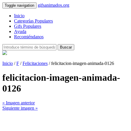
gifsanimados.org
Toggle navigation
Inicio
Categorías Populares
Gifs Populares
Ayuda
Recomiéndanos
Buscar
Inicio
/
F
/
Felicitaciones
/ felicitacion-imagen-animada-0126
felicitacion-imagen-animada-
0126
« Imagen anterior
Siguiente imagen »