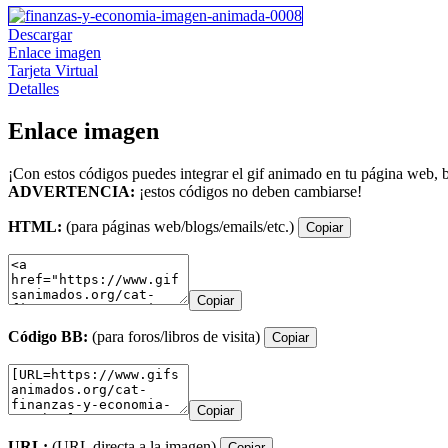
Descargar
Enlace imagen
Tarjeta Virtual
Detalles
Enlace imagen
¡Con estos códigos puedes integrar el gif animado en tu página web, b
ADVERTENCIA:
¡estos códigos no deben cambiarse!
HTML:
(para páginas web/blogs/emails/etc.)
Copiar
Copiar
Código BB:
(para foros/libros de visita)
Copiar
Copiar
URL:
(URL directa a la imagen)
Copiar