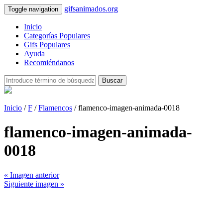
gifsanimados.org
Toggle navigation
Inicio
Categorías Populares
Gifs Populares
Ayuda
Recomiéndanos
Buscar
Inicio
/
F
/
Flamencos
/ flamenco-imagen-animada-0018
flamenco-imagen-animada-
0018
« Imagen anterior
Siguiente imagen »