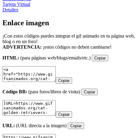
Tarjeta Virtual
Detalles
Enlace imagen
¡Con estos códigos puedes integrar el gif animado en tu página web,
blog o en un foro!
ADVERTENCIA:
¡estos códigos no deben cambiarse!
HTML:
(para páginas web/blogs/emails/etc.)
Copiar
Copiar
Código BB:
(para foros/libros de visita)
Copiar
Copiar
URL:
(URL directa a la imagen)
Copiar