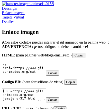
Descargar
Enlace imagen
Tarjeta Virtual
Detalles
Enlace imagen
¡Con estos códigos puedes integrar el gif animado en tu página web, b
ADVERTENCIA:
¡estos códigos no deben cambiarse!
HTML:
(para páginas web/blogs/emails/etc.)
Copiar
Copiar
Código BB:
(para foros/libros de visita)
Copiar
Copiar
URL:
(URL directa a la imagen)
Copiar