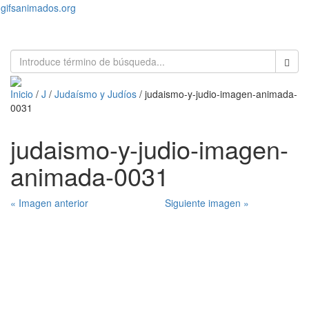
gifsanimados.org
Toggl
naviga
Inicio
/
J
/
Judaísmo y Judíos
/ judaismo-y-judio-imagen-animada-
0031
judaismo-y-judio-imagen-
animada-0031
« Imagen anterior
Siguiente imagen »