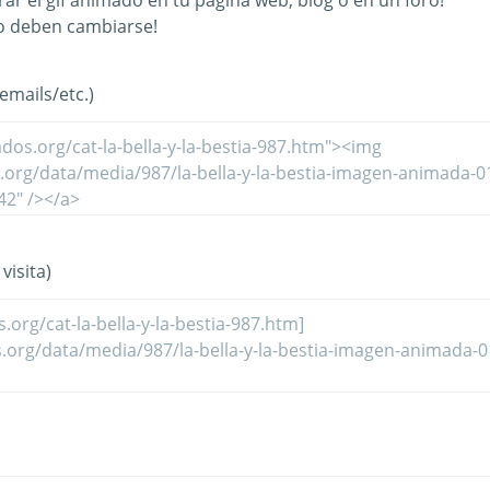
ar el gif animado en tu página web, blog o en un foro!
o deben cambiarse!
mails/etc.)
visita)