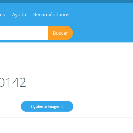
res
Ayuda
Recomiéndanos
Buscar
-0142
Siguiente imagen »