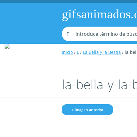
gifsanimados.
Inicio
/
L
/
La Bella y la Bestia
/ la-be
la-bella-y-l
« Imagen anterior