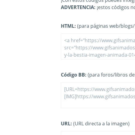
¡Con estos códigos puedes integr
ADVERTENCIA:
¡estos códigos n
HTML:
(para páginas web/blogs/e
Código BB:
(para foros/libros de 
URL:
(URL directa a la imagen)