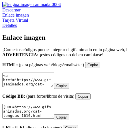
Descargar
Enlace imagen
Tarjeta Virtual
Detalles
Enlace imagen
¡Con estos códigos puedes integrar el gif animado en tu página web, b
ADVERTENCIA:
¡estos códigos no deben cambiarse!
HTML:
(para páginas web/blogs/emails/etc.)
Copiar
Copiar
Código BB:
(para foros/libros de visita)
Copiar
Copiar
URL:
(URL directa a la imagen)
Copiar