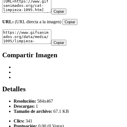
Copiar
URL:
(URL directa a la imagen)
Copiar
Copiar
Compartir Imagen
Detalles
Resolución:
584x467
Descargas:
1
Tamaño de archivo:
67.1 KB
Clics:
341
Puntuación:
0.00 (0 Votos)