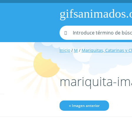
gifsanimados.
Inicio
/
M
/
Mariquitas, Catarinas y C
mariquita-i
« Imagen anterior