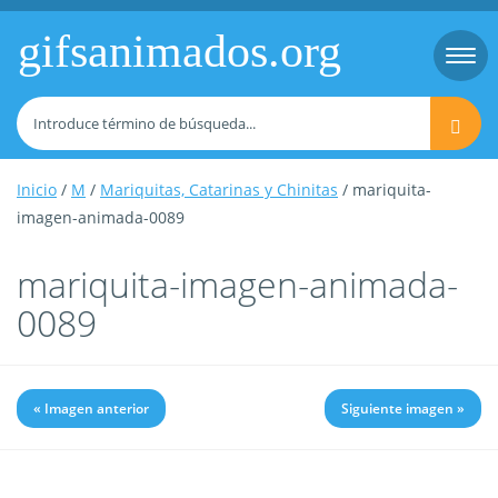
gifsanimados.org
Togg
navi
Inicio
/
M
/
Mariquitas, Catarinas y Chinitas
/ mariquita-
imagen-animada-0089
mariquita-imagen-animada-
0089
« Imagen anterior
Siguiente imagen »