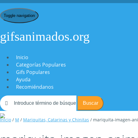
Toggle navigation
gifsanimados.org
Inicio
Categorías Populares
Gifs Populares
Ayuda
Recomiéndanos
Buscar
Inicio
/
M
/
Mariquitas, Catarinas y Chinitas
/ mariquita-imagen-a