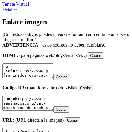
Tarjeta Virtual
Detalles
Enlace imagen
¡Con estos códigos puedes integrar el gif animado en tu página web,
blog o en un foro!
ADVERTENCIA:
¡estos códigos no deben cambiarse!
HTML:
(para páginas web/blogs/emails/etc.)
Copiar
Copiar
Código BB:
(para foros/libros de visita)
Copiar
Copiar
URL:
(URL directa a la imagen)
Copiar