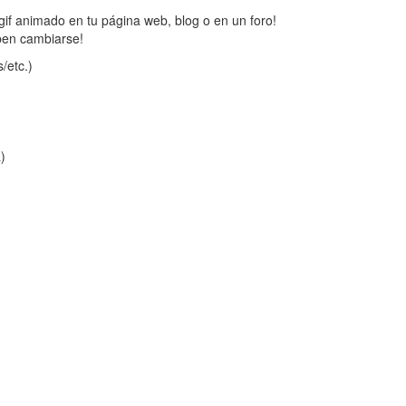
gif animado en tu página web, blog o en un foro!
ben cambiarse!
/etc.)
a)