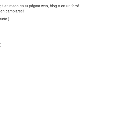
gif animado en tu página web, blog o en un foro!
ben cambiarse!
/etc.)
a)