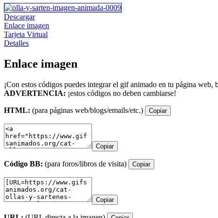
Descargar
Enlace imagen
Tarjeta Virtual
Detalles
Enlace imagen
¡Con estos códigos puedes integrar el gif animado en tu página web, b
ADVERTENCIA:
¡estos códigos no deben cambiarse!
HTML:
(para páginas web/blogs/emails/etc.)
Copiar
Copiar
Código BB:
(para foros/libros de visita)
Copiar
Copiar
URL:
(URL directa a la imagen)
Copiar