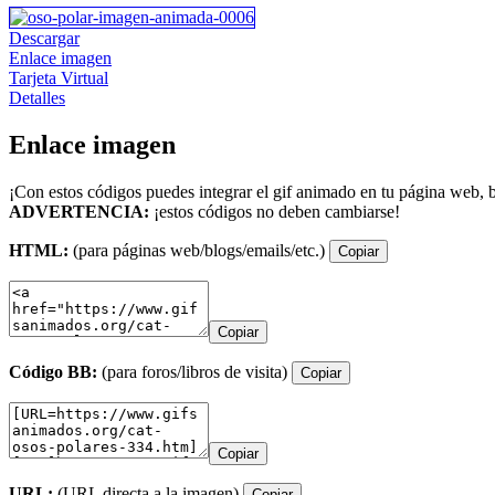
Descargar
Enlace imagen
Tarjeta Virtual
Detalles
Enlace imagen
¡Con estos códigos puedes integrar el gif animado en tu página web, b
ADVERTENCIA:
¡estos códigos no deben cambiarse!
HTML:
(para páginas web/blogs/emails/etc.)
Copiar
Copiar
Código BB:
(para foros/libros de visita)
Copiar
Copiar
URL:
(URL directa a la imagen)
Copiar