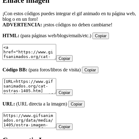
Enlace imagen
¡Con estos códigos puedes integrar el gif animado en tu página web,
blog o en un foro!
ADVERTENCIA:
¡estos códigos no deben cambiarse!
HTML:
(para páginas web/blogs/emails/etc.)
Copiar
Copiar
Código BB:
(para foros/libros de visita)
Copiar
Copiar
URL:
(URL directa a la imagen)
Copiar
Copiar