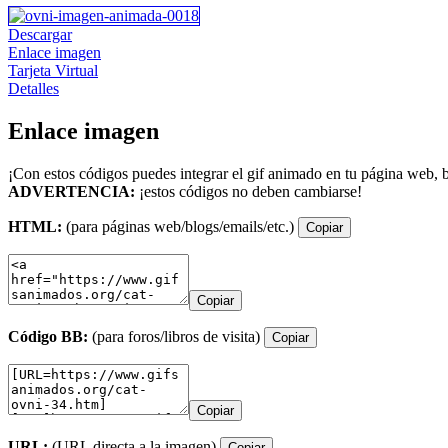
Descargar
Enlace imagen
Tarjeta Virtual
Detalles
Enlace imagen
¡Con estos códigos puedes integrar el gif animado en tu página web, b
ADVERTENCIA:
¡estos códigos no deben cambiarse!
HTML:
(para páginas web/blogs/emails/etc.)
Copiar
Copiar
Código BB:
(para foros/libros de visita)
Copiar
Copiar
URL:
(URL directa a la imagen)
Copiar