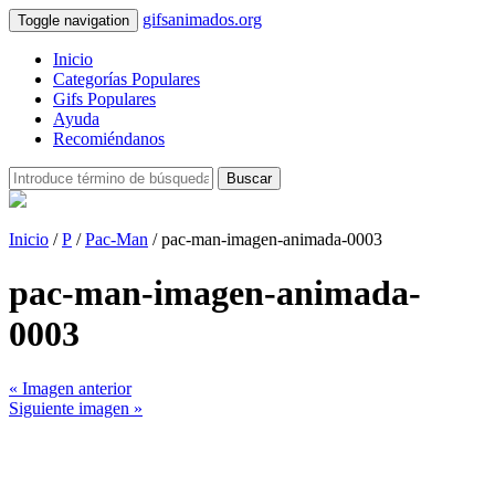
gifsanimados.org
Toggle navigation
Inicio
Categorías Populares
Gifs Populares
Ayuda
Recomiéndanos
Buscar
Inicio
/
P
/
Pac-Man
/ pac-man-imagen-animada-0003
pac-man-imagen-animada-
0003
« Imagen anterior
Siguiente imagen »