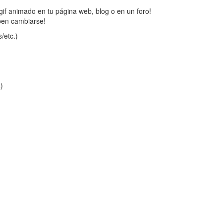
gif animado en tu página web, blog o en un foro!
ben cambiarse!
/etc.)
a)