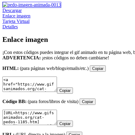
Descargar
Enlace imagen
Tarjeta Virtual
Detalles
Enlace imagen
¡Con estos códigos puedes integrar el gif animado en tu página web, b
ADVERTENCIA:
¡estos códigos no deben cambiarse!
HTML:
(para páginas web/blogs/emails/etc.)
Copiar
Copiar
Código BB:
(para foros/libros de visita)
Copiar
Copiar
URL:
(URL directa a la imagen)
Copiar