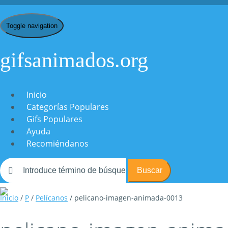
Toggle navigation
gifsanimados.org
Inicio
Categorías Populares
Gifs Populares
Ayuda
Recomiéndanos
Buscar
Inicio
/
P
/
Pelícanos
/ pelicano-imagen-animada-0013