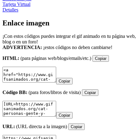
Tarjeta Virtual
Detalles
Enlace imagen
¡Con estos códigos puedes integrar el gif animado en tu página web,
blog o en un foro!
ADVERTENCIA:
¡estos códigos no deben cambiarse!
HTML:
(para páginas web/blogs/emails/etc.)
Copiar
Copiar
Código BB:
(para foros/libros de visita)
Copiar
Copiar
URL:
(URL directa a la imagen)
Copiar