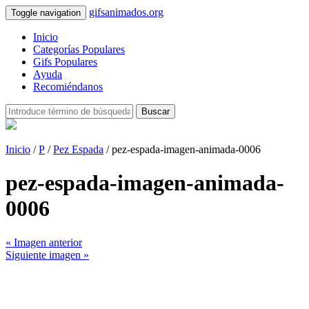
gifsanimados.org
Toggle navigation
Inicio
Categorías Populares
Gifs Populares
Ayuda
Recomiéndanos
Buscar
Inicio
/
P
/
Pez Espada
/ pez-espada-imagen-animada-0006
pez-espada-imagen-animada-
0006
« Imagen anterior
Siguiente imagen »