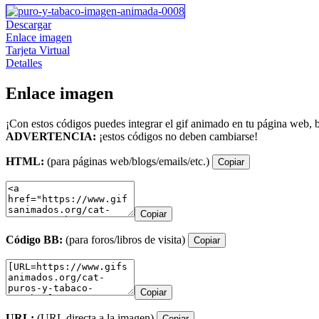
Descargar
Enlace imagen
Tarjeta Virtual
Detalles
Enlace imagen
¡Con estos códigos puedes integrar el gif animado en tu página web, b
ADVERTENCIA:
¡estos códigos no deben cambiarse!
HTML:
(para páginas web/blogs/emails/etc.)
Copiar
Copiar
Código BB:
(para foros/libros de visita)
Copiar
Copiar
URL:
(URL directa a la imagen)
Copiar