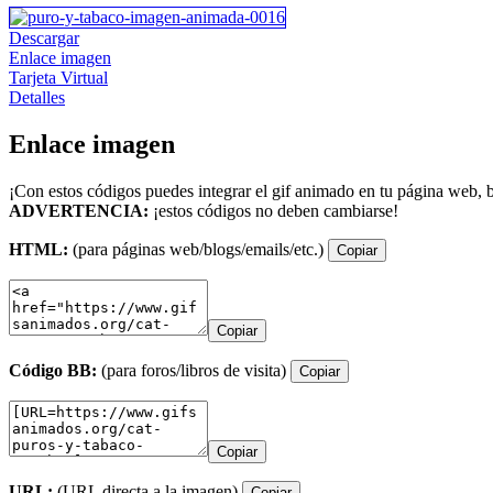
Descargar
Enlace imagen
Tarjeta Virtual
Detalles
Enlace imagen
¡Con estos códigos puedes integrar el gif animado en tu página web, b
ADVERTENCIA:
¡estos códigos no deben cambiarse!
HTML:
(para páginas web/blogs/emails/etc.)
Copiar
Copiar
Código BB:
(para foros/libros de visita)
Copiar
Copiar
URL:
(URL directa a la imagen)
Copiar