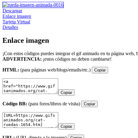
Descargar
Enlace imagen
Tarjeta Virtual
Detalles
Enlace imagen
¡Con estos códigos puedes integrar el gif animado en tu página web, b
ADVERTENCIA:
¡estos códigos no deben cambiarse!
HTML:
(para páginas web/blogs/emails/etc.)
Copiar
Copiar
Código BB:
(para foros/libros de visita)
Copiar
Copiar
URL:
(URL directa a la imagen)
Copiar