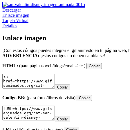
Descargar
Enlace imagen
Tarjeta Virtual
Detalles
Enlace imagen
¡Con estos códigos puedes integrar el gif animado en tu página web, b
ADVERTENCIA:
¡estos códigos no deben cambiarse!
HTML:
(para páginas web/blogs/emails/etc.)
Copiar
Copiar
Código BB:
(para foros/libros de visita)
Copiar
Copiar
URL:
(URL directa a la imagen)
Copiar