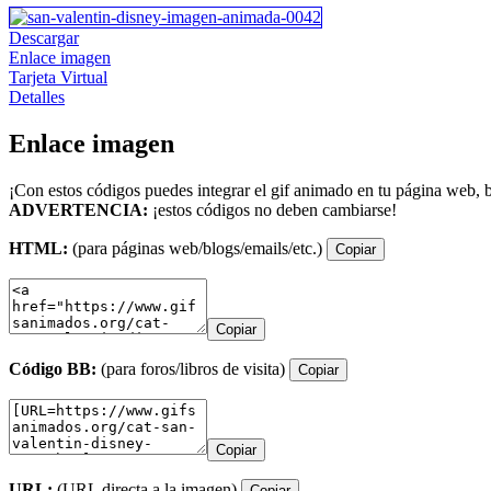
Descargar
Enlace imagen
Tarjeta Virtual
Detalles
Enlace imagen
¡Con estos códigos puedes integrar el gif animado en tu página web, b
ADVERTENCIA:
¡estos códigos no deben cambiarse!
HTML:
(para páginas web/blogs/emails/etc.)
Copiar
Copiar
Código BB:
(para foros/libros de visita)
Copiar
Copiar
URL:
(URL directa a la imagen)
Copiar