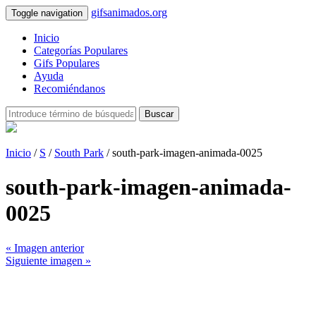
gifsanimados.org
Toggle navigation
Inicio
Categorías Populares
Gifs Populares
Ayuda
Recomiéndanos
Buscar
Inicio
/
S
/
South Park
/ south-park-imagen-animada-0025
south-park-imagen-animada-
0025
« Imagen anterior
Siguiente imagen »