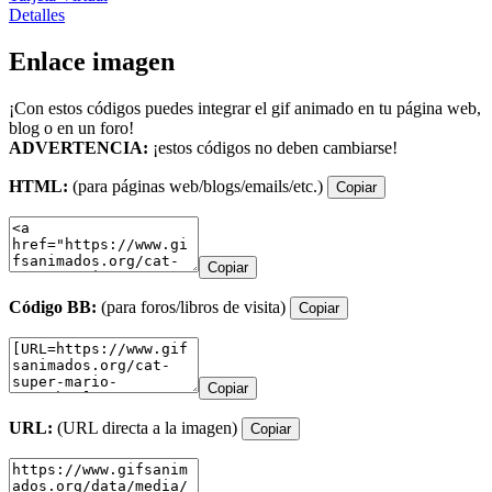
Detalles
Enlace imagen
¡Con estos códigos puedes integrar el gif animado en tu página web,
blog o en un foro!
ADVERTENCIA:
¡estos códigos no deben cambiarse!
HTML:
(para páginas web/blogs/emails/etc.)
Copiar
Copiar
Código BB:
(para foros/libros de visita)
Copiar
Copiar
URL:
(URL directa a la imagen)
Copiar