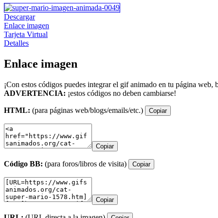
Descargar
Enlace imagen
Tarjeta Virtual
Detalles
Enlace imagen
¡Con estos códigos puedes integrar el gif animado en tu página web, b
ADVERTENCIA:
¡estos códigos no deben cambiarse!
HTML:
(para páginas web/blogs/emails/etc.)
Copiar
Copiar
Código BB:
(para foros/libros de visita)
Copiar
Copiar
URL:
(URL directa a la imagen)
Copiar