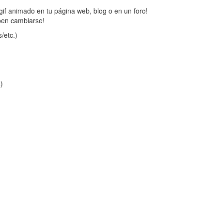
gif animado en tu página web, blog o en un foro!
ben cambiarse!
/etc.)
a)