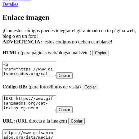
Detalles
Enlace imagen
¡Con estos códigos puedes integrar el gif animado en tu página web,
blog o en un foro!
ADVERTENCIA:
¡estos códigos no deben cambiarse!
HTML:
(para páginas web/blogs/emails/etc.)
Copiar
Copiar
Código BB:
(para foros/libros de visita)
Copiar
Copiar
URL:
(URL directa a la imagen)
Copiar