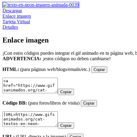
Descargar
Enlace imagen
Tarjeta Virtual
Detalles
Enlace imagen
¡Con estos códigos puedes integrar el gif animado en tu página web, b
ADVERTENCIA:
¡estos códigos no deben cambiarse!
HTML:
(para páginas web/blogs/emails/etc.)
Copiar
Copiar
Código BB:
(para foros/libros de visita)
Copiar
Copiar
URL:
(URL directa a la imagen)
Copiar