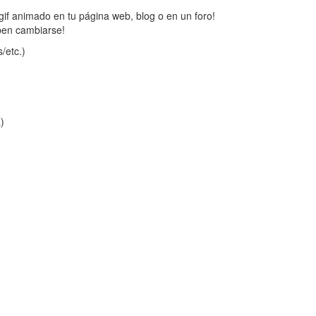
gif animado en tu página web, blog o en un foro!
ben cambiarse!
/etc.)
a)