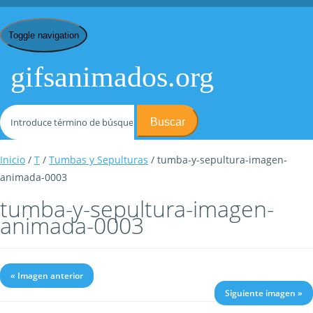
Toggle navigation
gifsanimados.org
Buscar
Inicio
/
T
/
Tumbas y Sepulturas
/ tumba-y-sepultura-imagen-
animada-0003
tumba-y-sepultura-imagen-
animada-0003
« Imagen anterior
Siguiente imagen »