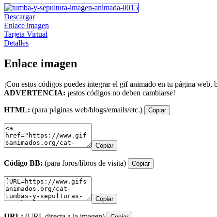
Descargar
Enlace imagen
Tarjeta Virtual
Detalles
Enlace imagen
¡Con estos códigos puedes integrar el gif animado en tu página web, b
ADVERTENCIA:
¡estos códigos no deben cambiarse!
HTML:
(para páginas web/blogs/emails/etc.)
Copiar
Copiar
Código BB:
(para foros/libros de visita)
Copiar
Copiar
URL:
(URL directa a la imagen)
Copiar