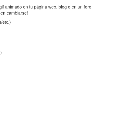
gif animado en tu página web, blog o en un foro!
ben cambiarse!
/etc.)
a)