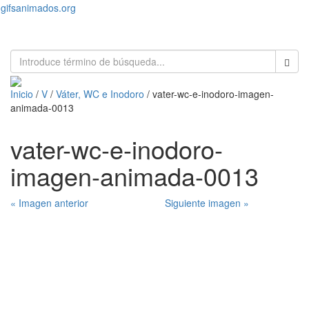
gifsanimados.org
Toggl
naviga
Inicio
/
V
/
Váter, WC e Inodoro
/ vater-wc-e-inodoro-imagen-
animada-0013
vater-wc-e-inodoro-
imagen-animada-0013
« Imagen anterior
Siguiente imagen »