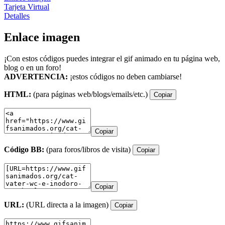
Tarjeta Virtual
Detalles
Enlace imagen
¡Con estos códigos puedes integrar el gif animado en tu página web,
blog o en un foro!
ADVERTENCIA:
¡estos códigos no deben cambiarse!
HTML:
(para páginas web/blogs/emails/etc.)
Copiar
Copiar
Código BB:
(para foros/libros de visita)
Copiar
Copiar
URL:
(URL directa a la imagen)
Copiar