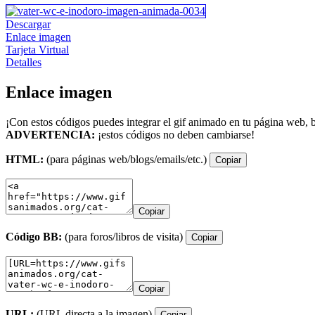
Descargar
Enlace imagen
Tarjeta Virtual
Detalles
Enlace imagen
¡Con estos códigos puedes integrar el gif animado en tu página web, b
ADVERTENCIA:
¡estos códigos no deben cambiarse!
HTML:
(para páginas web/blogs/emails/etc.)
Copiar
Copiar
Código BB:
(para foros/libros de visita)
Copiar
Copiar
URL:
(URL directa a la imagen)
Copiar