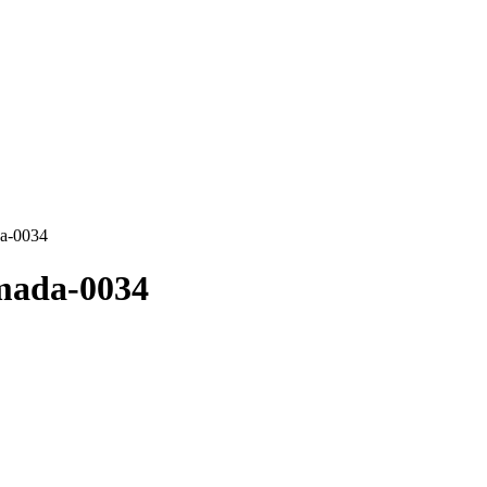
da-0034
imada-0034